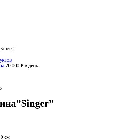
inger”
ина
20 000
Р
в день
ь
на”Singer”
10 см