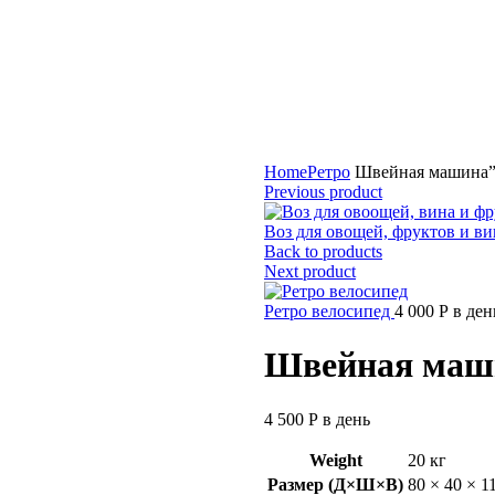
Home
Ретро
Швейная машина”S
Previous product
Воз для овощей, фруктов и в
Back to products
Next product
Ретро велосипед
4 000
Р
в ден
Швейная маши
4 500
Р
в день
Weight
20 кг
Размер (Д×Ш×В)
80 × 40 × 1