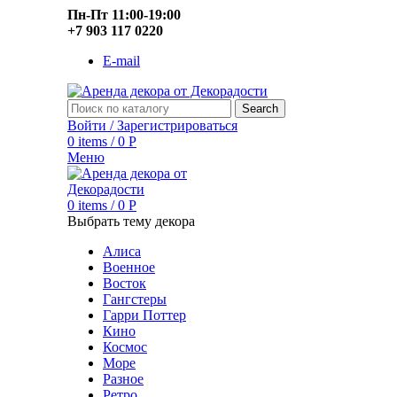
Пн-Пт 11:00-19:00
+7 903 117 0220
E-mail
Search
Войти / Зарегистрироваться
0
items
/
0
Р
Меню
0
items
/
0
Р
Выбрать тему декора
Алиса
Военное
Восток
Гангстеры
Гарри Поттер
Кино
Космос
Море
Разное
Ретро