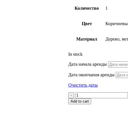
Количество
1
Цвет
Коричневы
Материал
Дерево, ме
In stock
Дата начала аренды
Дата окончания аренды
Очистить даты
Швейная
машина"Singer"
Add to cart
quantity