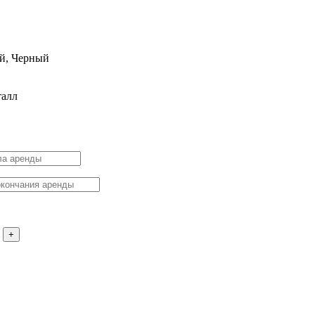
й, Черный
талл