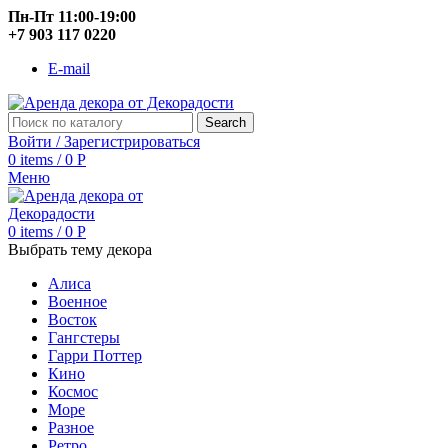
Пн-Пт 11:00-19:00
+7 903 117 0220
E-mail
Search
Войти / Зарегистрироваться
0
items
/
0
Р
Меню
0
items
/
0
Р
Выбрать тему декора
Алиса
Военное
Восток
Гангстеры
Гарри Поттер
Кино
Космос
Море
Разное
Ретро