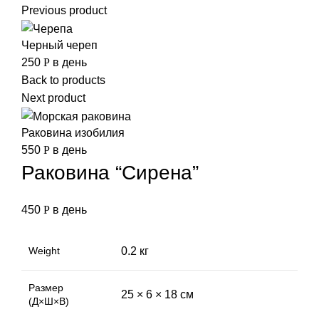
Previous product
Черный череп
250
Р
в день
Back to products
Next product
Раковина изобилия
550
Р
в день
Раковина “Сирена”
450
Р
в день
Weight
0.2 кг
Размер
25 × 6 × 18 см
(Д×Ш×В)