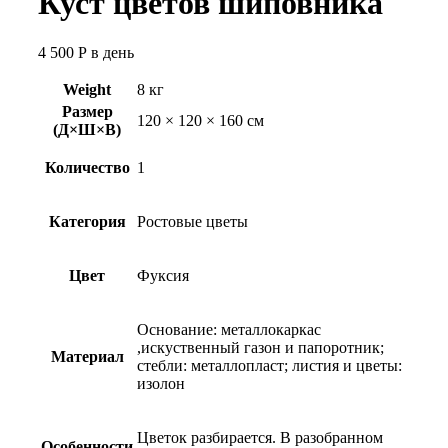
Куст цветов шиповника
4 500
Р
в день
Weight
8 кг
Размер
120 × 120 × 160 см
(Д×Ш×В)
Количество
1
Категория
Ростовые цветы
Цвет
Фуксия
Основание: металлокаркас
,искуственный газон и папоротник;
Материал
стебли: металлопласт; листия и цветы:
изолон
Цветок разбирается. В разобранном
Особенности