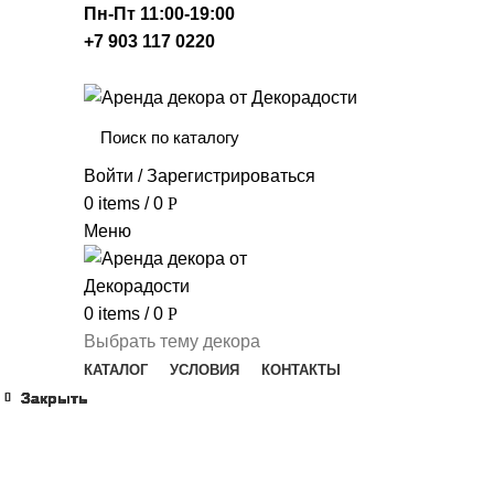
Пн-Пт 11:00-19:00
+7 903 117 0220
Войти / Зарегистрироваться
0
items
/
0
Р
Меню
0
items
/
0
Р
Выбрать тему декора
КАТАЛОГ
УСЛОВИЯ
КОНТАКТЫ
Закрыть
Закрыть
Закрыть
Закрыть
Закрыть
Закрыть
Закрыть
Закрыть
Click to enlarge