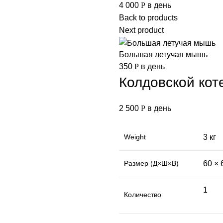
4 000
Р
в день
Back to products
Next product
Большая летучая мышь
350
Р
в день
Колдовской кот
2 500
Р
в день
Weight
3 кг
Размер (Д×Ш×В)
60 × 
1
Количество