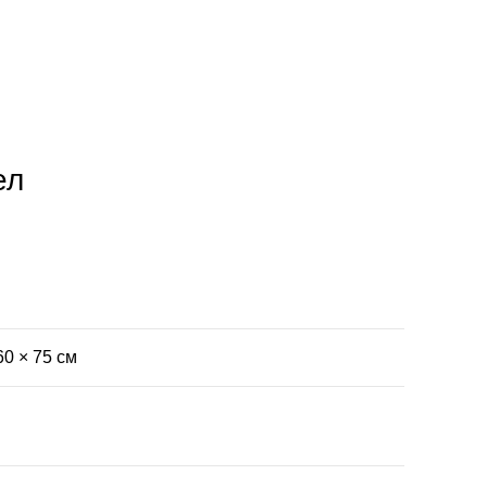
ел
60 × 75 см