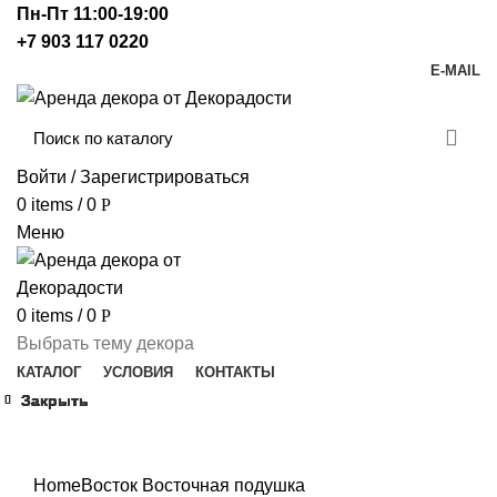
Пн-Пт 11:00-19:00
+7 903 117 0220
E-MAIL
Войти / Зарегистрироваться
0
items
/
0
Р
Меню
0
items
/
0
Р
Выбрать тему декора
КАТАЛОГ
УСЛОВИЯ
КОНТАКТЫ
Закрыть
Закрыть
Закрыть
Закрыть
Закрыть
Закрыть
Закрыть
Закрыть
Click to enlarge
Home
Восток
Восточная подушка