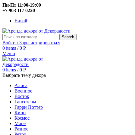
Пн-Пт 11:00-19:00
+7 903 117 0220
E-mail
Search
Войти / Зарегистрироваться
0
items
/
0
Р
Меню
0
items
/
0
Р
Выбрать тему декора
Алиса
Военное
Восток
Гангстеры
Гарри Поттер
Кино
Космос
Море
Разное
Ретро