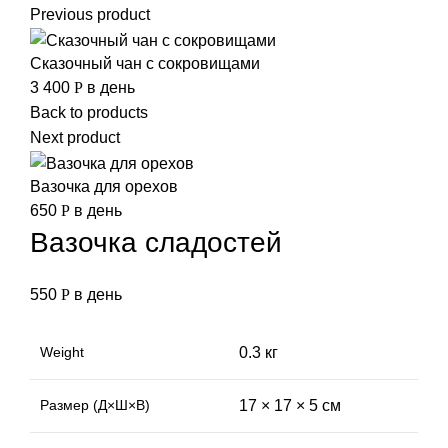
Previous product
Сказочный чан с сокровищами
3 400
Р
в день
Back to products
Next product
Вазочка для орехов
650
Р
в день
Вазочка сладостей
550
Р
в день
Weight
0.3 кг
Размер (Д×Ш×В)
17 × 17 × 5 см