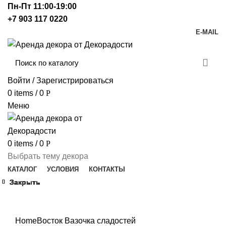
Пн-Пт 11:00-19:00
+7 903 117 0220
E-MAIL
Войти / Зарегистрироваться
0
items
/
0
Р
Меню
0
items
/
0
Р
Выбрать тему декора
КАТАЛОГ
УСЛОВИЯ
КОНТАКТЫ
Закрыть
Закрыть
Закрыть
Закрыть
Закрыть
Закрыть
Закрыть
Закрыть
Click to enlarge
Home
Восток
Вазочка сладостей