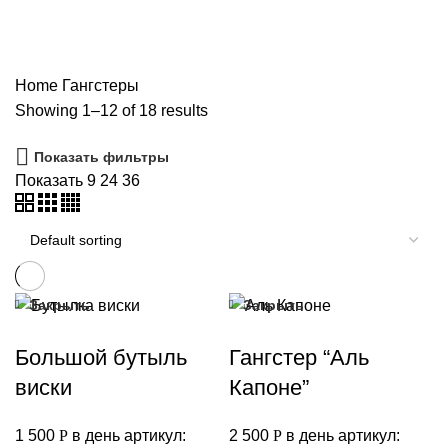
МОРЕ
27 PRODUCTS
ХЭЛЛОУИН
24 PRODUCTS
РЕТРО
35 PRODUCTS
ВОСТОК
179 PRODUCTS
КИНО
1 PRODUCT
РУССКОЕ
22 PRODUCTS
СССР
20 PRODUCTS
РАЗНОЕ
16 PRODUCTS
Home
Гангстеры
Showing 1–12 of 18 results
Показать фильтры
Показать
9
24
36
Закрыть
Закрыть
Большой бутыль
Гангстер “Аль
виски
Капоне”
1 500
Р
в день
артикул:
2 500
Р
в день
артикул: