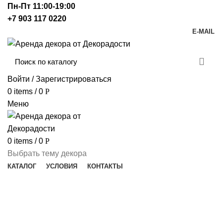
Пн-Пт 11:00-19:00
+7 903 117 0220
E-MAIL
Войти / Зарегистрироваться
0
items
/
0
Р
Меню
0
items
/
0
Р
Выбрать тему декора
КАТАЛОГ
УСЛОВИЯ
КОНТАКТЫ
Гангстеры
Темы декора
ALL
PRODUCTS
АЛИСА
64 PRODUCTS
ВОЕННОЕ
19 PRODUCTS
ГАНГСТЕРЫ
18 PRODUCTS
ГАРРИ ПОТТЕР
21 PRODUCTS
КОСМОС
11 PRODUCTS