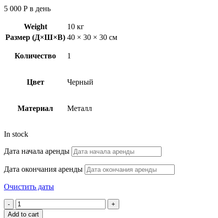
5 000
Р
в день
Weight
10 кг
Размер (Д×Ш×В)
40 × 30 × 30 см
Количество
1
Цвет
Черный
Материал
Металл
In stock
Дата начала аренды
Дата окончания аренды
Очистить даты
Печатная
машинка"Mercedes"
Add to cart