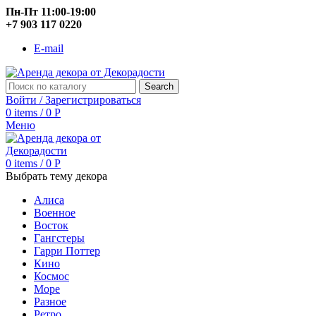
Пн-Пт 11:00-19:00
+7 903 117 0220
E-mail
Search
Войти / Зарегистрироваться
0
items
/
0
Р
Меню
0
items
/
0
Р
Выбрать тему декора
Алиса
Военное
Восток
Гангстеры
Гарри Поттер
Кино
Космос
Море
Разное
Ретро