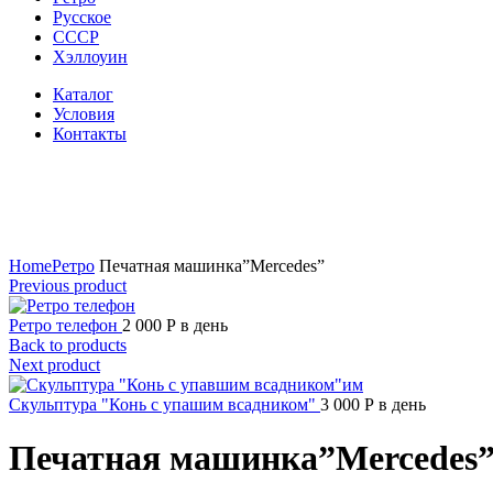
Русское
СССР
Хэллоуин
Каталог
Условия
Контакты
Click to enlarge
Home
Ретро
Печатная машинка”Mercedes”
Previous product
Ретро телефон
2 000
Р
в день
Back to products
Next product
Скульптура "Конь с упашим всадником"
3 000
Р
в день
Печатная машинка”Mercedes