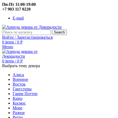
Пн-Пт 11:00-19:00
+7 903 117 0220
E-mail
Search
Войти / Зарегистрироваться
0
items
/
0
Р
Меню
0
items
/
0
Р
Выбрать тему декора
Алиса
Военное
Восток
Гангстеры
Гарри Поттер
Кино
Космос
Море
Разное
Ретро