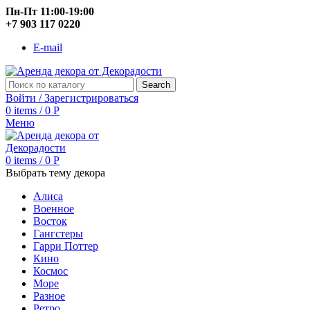
Пн-Пт 11:00-19:00
+7 903 117 0220
E-mail
Search
Войти / Зарегистрироваться
0
items
/
0
Р
Меню
0
items
/
0
Р
Выбрать тему декора
Алиса
Военное
Восток
Гангстеры
Гарри Поттер
Кино
Космос
Море
Разное
Ретро