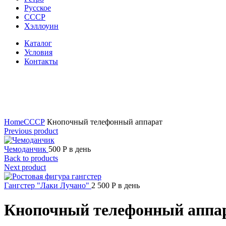
Русское
СССР
Хэллоуин
Каталог
Условия
Контакты
Click to enlarge
Home
СССР
Кнопочный телефонный аппарат
Previous product
Чемоданчик
500
Р
в день
Back to products
Next product
Гангстер "Лаки Лучано"
2 500
Р
в день
Кнопочный телефонный аппа