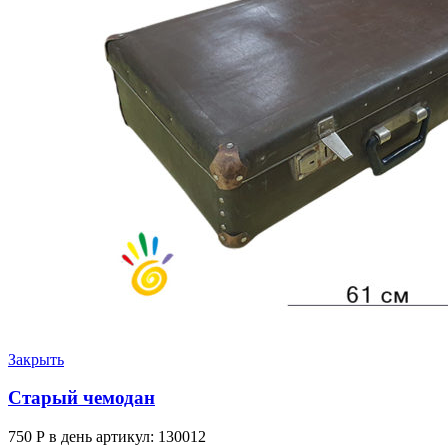
Закрыть
Старый чемодан
750
Р
в день
артикул: 130012