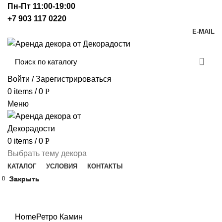
Пн-Пт 11:00-19:00
+7 903 117 0220
E-MAIL
Войти / Зарегистрироваться
0
items
/
0
Р
Меню
0
items
/
0
Р
Выбрать тему декора
КАТАЛОГ
УСЛОВИЯ
КОНТАКТЫ
Закрыть
Закрыть
Закрыть
Закрыть
Закрыть
Закрыть
Закрыть
Закрыть
Click to enlarge
Home
Ретро
Камин