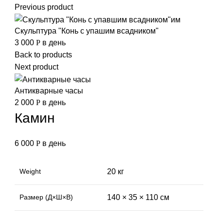
Previous product
Скульптура "Конь с упашим всадником"
3 000
Р
в день
Back to products
Next product
Антикварные часы
2 000
Р
в день
Камин
6 000
Р
в день
Weight
20 кг
Размер (Д×Ш×В)
140 × 35 × 110 см