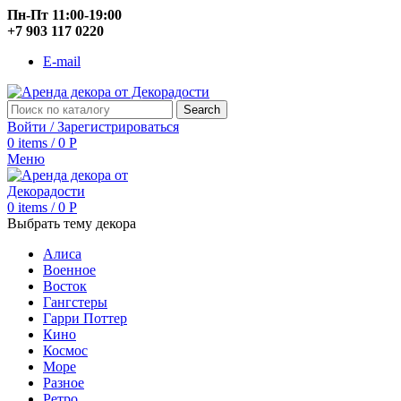
Пн-Пт 11:00-19:00
+7 903 117 0220
E-mail
Search
Войти / Зарегистрироваться
0
items
/
0
Р
Меню
0
items
/
0
Р
Выбрать тему декора
Алиса
Военное
Восток
Гангстеры
Гарри Поттер
Кино
Космос
Море
Разное
Ретро