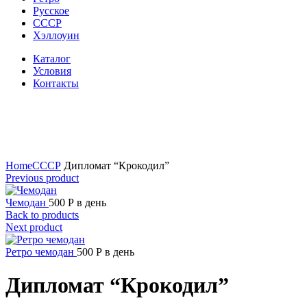
Русское
СССР
Хэллоуин
Каталог
Условия
Контакты
Click to enlarge
Home
СССР
Дипломат “Крокодил”
Previous product
Чемодан
500
Р
в день
Back to products
Next product
Ретро чемодан
500
Р
в день
Дипломат “Крокодил”