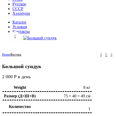
Русское
СССР
Хэллоуин
Каталог
Условия
Контакты
Click to enlarge
Home
Восток
Большой сундук
2 000
Р
в день
Weight
8 кг
Размер (Д×Ш×В)
75 × 40 × 49 см
Количество
1