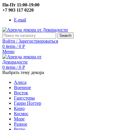
Пн-Пт 11:00-19:00
+7 903 117 0220
E-mail
Search
Войти / Зарегистрироваться
0
items
/
0
Р
Меню
0
items
/
0
Р
Выбрать тему декора
Алиса
Военное
Восток
Гангстеры
Гарри Поттер
Кино
Космос
Море
Разное
Ретро